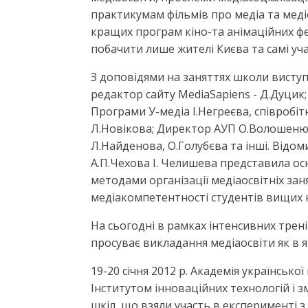
практикумам фільмів про медіа та медіо
кращих програм кіно-та анімаційних фе
побачити лише жителі Києва та самі уч
З доповідями на заняттях школи виступи
редактор сайту MediaSapiens - Д.Дуцик
Програми У-медіа І.Негреєва, співробіт
Л.Новікова; Директор АУП О.Волошенюк 
Л.Найденова, О.Голубєва та інші. Відо
А.П.Чехова І. Челишева представила ос
методами організації медіаосвітніх зан
медіакомпетентності студентів вищих 
На сьогодні в рамках інтенсивних трен
просуває викладання медіаосвіти як в я
19-20 січня 2012 р. Академія українсько
Інститутом інноваційних технологій і 
шкіл, що взяли участь в експерименті з