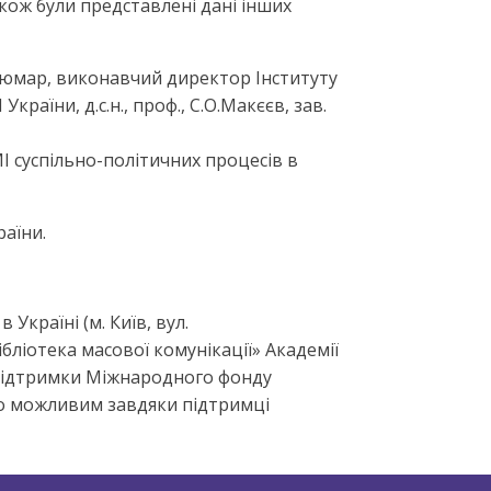
кож були представлені дані інших
В.Сюмар, виконавчий директор Інституту
країни, д.с.н., проф., С.О.Макєєв, зав.
І суспільно-політичних процесів в
раїни.
Україні (м. Київ, вул.
ібліотека масової комунікації» Академії
 підтримки Міжнародного фонду
ало можливим завдяки підтримці