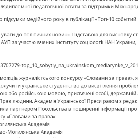
іслядипломної педагогічної освіти за підтримки Міжнар
ело підсумки медійного року в публікації «Топ-10 событ
 уваги до політичних новин». Підставою для висновку с
 АУП за участю вчених Інституту соціології НАН України,
30/3707279-top_10_sobytiy_na_ukrainskom_mediarynke_v_20
еможців журналістського конкурсу «Словами за права»,
у долучити українське студентство до висвітлення проб
ою або російською мовою, присвячені особі, державній 
Прав людини. Академія Української Преси разом з редакц
пила партнером Посольства в поширенні інформації про 
су «Словами за права»:
Могилянська Академія
иєво-Могилянська Академія