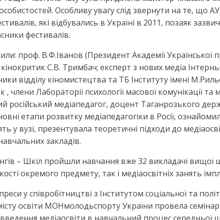
собистостей. Особливу увагу слід звернути на те, що АУ
стивалів, які відбувались в Україні в 2011, позаяк заз
асники фестивалів.
ли: проф. В.Ф.Іванов (Президент Академії Української п
; кінокритик С.В. Тримбач; експерт з нових медіа Інтер
ники відділу кіномистецтва та ТБ Інституту імені М.Рил
, члени Лабораторії психології масової комунікації та 
мий російський медіапедагог, доцент Таганрозького держ
новні етапи розвитку медіапедагогіки в Росії, ознайом
ять у вузі, презентувала теоретичні підходи до медіаосв
навчальних закладів.
інгів – Шкіл пройшли навчання вже 32 викладачі вищої 
кості окремого предмету, так і медіаосвітніх занять ім
ї преси у співробітництві з Інститутом соціальної та пол
змісту освіти МОНмолодьспорту України провела семінар
 введення медіаосвіти в навчальний процес середньої шк