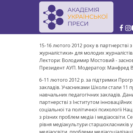
15-16 лютого 2012 року в партнерстві 
журналістики» для молодих журналістів 
Лектори: Володимир Мостовий - засновни
Президент АУП. Модератор: Манфред Ві
6-11 лютого 2012 р. за підтримки Про
закладів. Учасниками Школи стали 11 п
навчальних педагогічних закладів. Дан
партнерстві з Інститутом інноваційних т
соціальної та політичної психології Н
з різних проблем медіа і медіаосвіти. 
рівня медіакультури старшокласників ук
медіаосвіти, проблеми медіасоціалізац