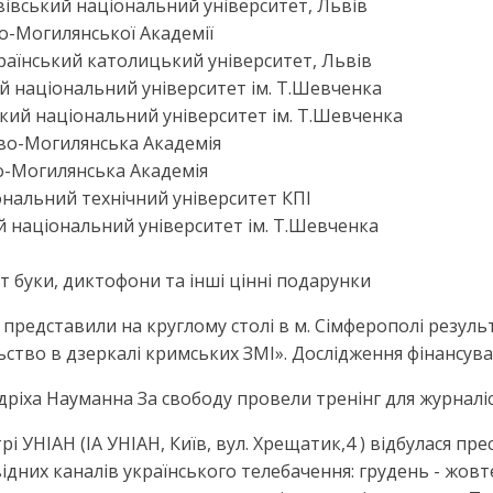
вівський національний університет, Львів
во-Могилянської Академії
країнський католицький університет, Львів
ий національний університет ім. Т.Шевченка
ький національний університет ім. Т.Шевченка
єво-Могилянська Академія
во-Могилянська Академія
іональний технічний університет КПІ
ий національний університет ім. Т.Шевченка
т буки, диктофони та інші цінні подарунки
 представили на круглому столі в м. Сімферополі резуль
ьство в дзеркалі кримських ЗМІ». Дослідження фінансу
дріха Науманна За свободу провели тренінг для журналісті
трі УНІАН (ІА УНІАН, Київ, вул. Хрещатик,4 ) відбулася пр
них каналів українського телебачення: грудень - жовтен