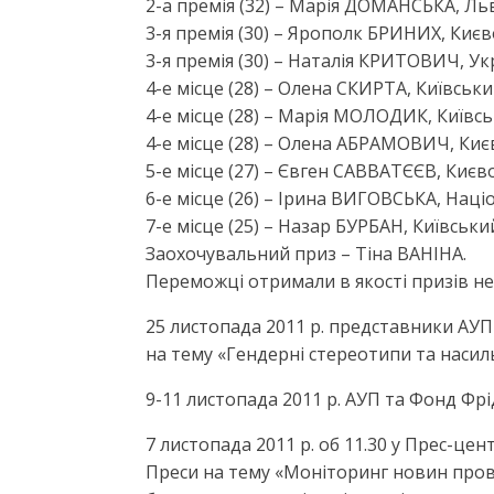
2-a премія (32) – Марія ДОМАНСЬКА, Ль
3-я премія (30) – Ярополк БРИНИХ, Киє
3-я премія (30) – Наталія КРИТОВИЧ, У
4-е місце (28) – Олена СКИРТА, Київськ
4-е місце (28) – Марія МОЛОДИК, Київс
4-е місце (28) – Олена АБРАМОВИЧ, Ки
5-е місце (27) – Євген САВВАТЄЄВ, Киє
6-е місце (26) – Ірина ВИГОВСЬКА, Нац
7-е місце (25) – Назар БУРБАН, Київськ
Заохочувальний приз – Тіна ВАНІНА.
Переможці отримали в якості призів не
25 листопада 2011 р. представники АУП
на тему «Гендерні стереотипи та насил
9-11 листопада 2011 р. АУП та Фонд Фрі
7 листопада 2011 р. об 11.30 у Прес-цен
Преси на тему «Моніторинг новин провід