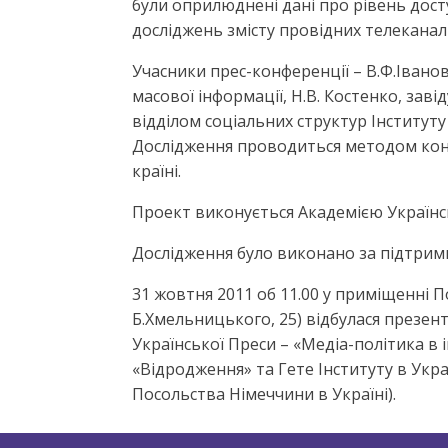
були оприлюднені дані про рівень дост
досліджень змісту провідних телеканалі
Учасники прес-конференції – В.Ф.Іванов
масової інформації, Н.В. Костенко, завіду
відділом соціальних структур Інституту с
Дослідження проводиться методом конте
країні.
Проект виконується Академією Українськ
Дослідження було виконано за підтри
31 жовтня 2011 об 11.00 у приміщенні По
Б.Хмельницького, 25) відбулася презент
Української Преси – «Медіа-політика 
«Відродження» та Гете Інституту в Укр
Посольства Німеччини в Україні).