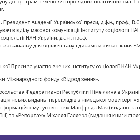
упу до програм теленовин провідних політичних сил. Та
в.
, Президент Академії Української преси, д.ф.н., проф., 
вач відділу масової комунікації Інституту соціології НАН У
оціології НАН України, д.с.н., проф.
нт-аналізу для оцінки стану і динаміки висвітлення ЗМ
ої Преси за участю вчених Інституту соціології НАН Ук
мки Міжнародного фонду «Відродження».
сольства Федеративної Республіки Німеччина в Україні в 
ація нових видань, перекладів з німецької мови серії «Б
в інформаційному суспільстві» Манфреда Мая (видано за
аїні) та «Репортаж» Міхаеля Галлера (видання книги ст