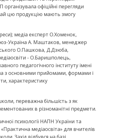
П організувала офіційні перегляди
вичай цю продукцію мають змогу
реси); медіа експерт О.Хоменок,
ньюз-Україна А. Маштаков, менеджер
ьського О.Пашкова, Д.Дзюба,
медіаосвіти - О.Баришполець,
авного педагогічного інституту імені
ила з основними прийомами, формами і
іти, характеристику
школи, переважна більшість з як
плементованих в різноманітні предмети.
ітичної психології НАПН України та
 «Практична медіаосвіта» для вчителів
оли. Захід відбувся на базі