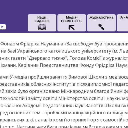
Наші
Медіа-
Журналістика
IA «
видання
грамотність
з Фондом Фрідріха Науманна «За свободу» був проведени
на базі Українського католицького університету (м. Льві
к газети "Дзеркало тижня", Голова Комісії з журналіст
хманн, Керівник Представництва Фонду Фрідріха Науман
грами У-медіа пройшли заняття Зимової Школи з медіаос
редставників обласних інститутів післядипломної педаго
ий захід було організовано Міжнародним благодійним ф
ехнологій і змісту освіти Міністерства освіти і науки, м
аціональної Академії педагогічних наук. Заняття Школи 
Серед основних тем - проблеми маніпуляційного впливу м
раїнських шкіл, аналіз комп'ютерних ігор як самостійно
іі тощо. Частина часу була приділена майстер-класам з 