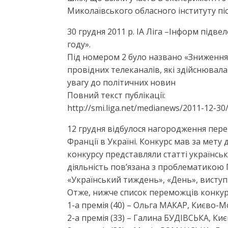
Миколаївського обласного інституту п
30 грудня 2011 р. ІА Ліга –Інформ підв
году».
Під номером 2 було названо «Зниження
провідних телеканалів, які здійснювала
увагу до політичних новин
Повний текст публікації:
http://smi.liga.net/medianews/2011-12-
12 грудня відбулося нагородження пер
Франції в Україні. Конкурс мав за мет
конкурсу представляли статті українськ
діяльність пов’язана з проблематикою 
«Український тиждень», «День», висту
Отже, нижче список переможців конкур
1-а премія (40) – Ольга МАКАР, Києво-
2-а премія (33) – Галина БУДІВСЬКА, К