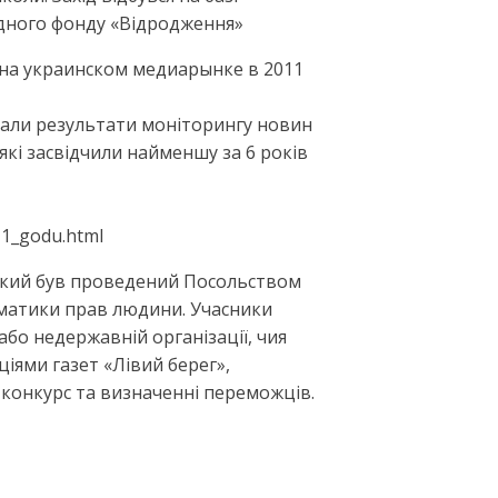
одного фонду «Відродження»
ий на украинском медиарынке в 2011
тали результати моніторингу новин
 які засвідчили найменшу за 6 років
11_godu.html
 який був проведений Посольством
лематики прав людини. Учасники
або недержавній організації, чия
іями газет «Лівий берег»,
конкурс та визначенні переможців.