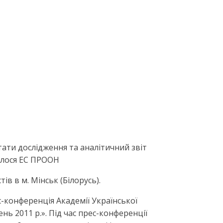
тати дослідження та аналітичний звіт
валося ЕС ПРООН
в в м. Мінськ (Білорусь).
ес-конференція Академії Української
ь 2011 р.». Під час прес-конференції