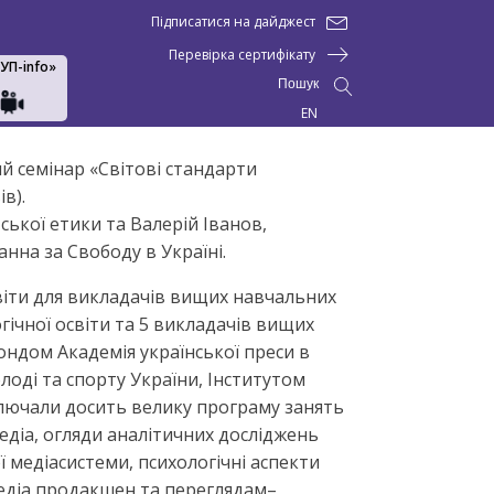
Підписатися на дайджест
Перевірка сертифікату
АУП-info»
Пошук
EN
й семінар «Світові стандарти
в).
ської етики та Валерій Іванов,
на за Свободу в Україні.
віти для викладачів вищих навчальних
гічної освіти та 5 викладачів вищих
ондом Академія української преси в
олоді та спорту України, Інститутом
включали досить велику програму занять
едіа, огляди аналітичних досліджень
ї медіасистеми, психологічні аспекти
медіа продакшен та переглядам–