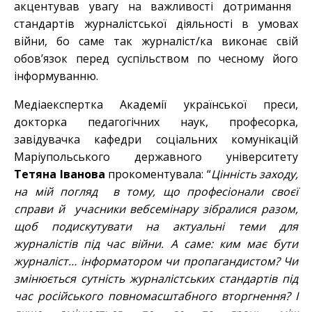
акцентував увагу на важливості дотримання
стандартів журналістської діяльності в умовах
війни, бо саме так журналіст/ка виконає свій
обов’язок перед суспільством по чесному його
інформуванню.
Медіаекспертка Академії української преси,
докторка педагогічних наук, професорка,
завідувачка кафедри соціальних комунікацій
Маріупольського державного університету
Тетяна Іванова
прокоментувала: “
Цінність заходу,
на мій погляд
в тому, що професіонали своєї
справи й
учасники вебсемінару зібралися разом,
щоб подискутувати на актуальні теми для
журналістів під час війни. А саме: ким має бути
журналіст… інформатором чи пропагандистом? Чи
змінюється сутність журналістських стандартів під
час російського повномасштабного вторгнення? І