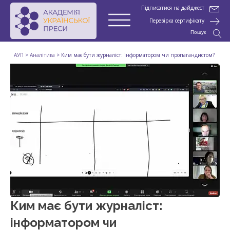
Підписатися на дайджест
Перевірка сертифікату
Пошук
АУП
>
Аналітика
>
Ким має бути журналіст: інформатором чи пропагандистом?
Ким має бути журналіст:
інформатором чи