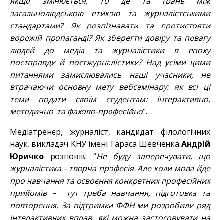
якщо змінюється, то де та грань між
загальнолюдською етикою та журналістськими
стандартами? Як розпізнавати та протистояти
ворожій пропаганді? Як зберегти довіру та повагу
людей до медіа та журналістики в епоху
постправди й постжурналістики? Над усіми цими
питаннями замислювались наші учасники, не
втрачаючи основну мету вебсемінару: як всі ці
теми подати своїм студентам: інтерактивно,
методично
та фахово-професійно
”.
Медіатренер, журналіст, кандидат філологічних
наук, викладач КНУ імені Тараса Шевченка
Андрій
Юричко
розповів: “
Не буду заперечувати, що
журналістика - творча професія. Але коли мова йде
про навчання та освоєння конкретних професійних
прийомів – тут треба навчання, підготовка та
повторення. За підтримки ФФН ми розробили ряд
інтерактивних вправ, які можна застосовувати на