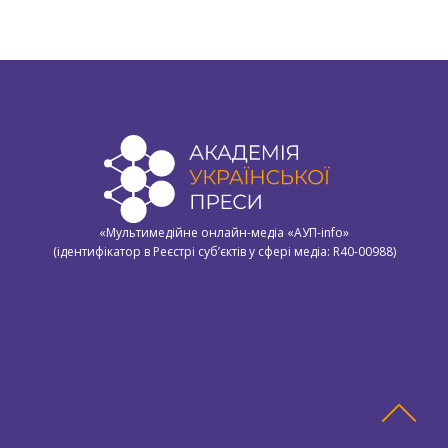
«Мультимедійне онлайн-медіа «АУП-info»
(ідентифікатор в Реєстрі суб’єктів у сфері медіа: R40-00988)