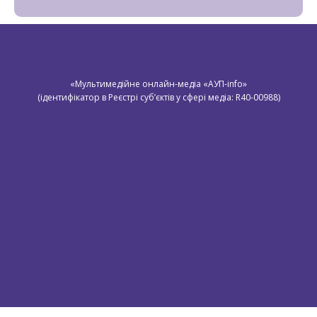
«Мультимедійне онлайн-медіа «АУП-info»
(ідентифікатор в Реєстрі суб’єктів у сфері медіа: R40-00988)