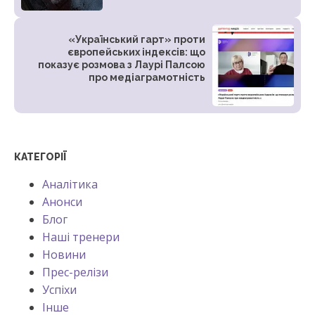
«Український гарт» проти
європейських індексів: що
показує розмова з Лаурі Палсою
про медіаграмотність
КАТЕГОРІЇ
Аналітика
Анонси
Блог
Наші тренери
Новини
Прес-релізи
Успіхи
Інше