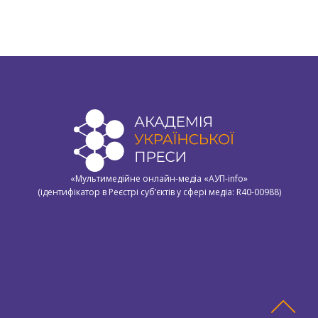
«Мультимедійне онлайн-медіа «АУП-info»
(ідентифікатор в Реєстрі суб’єктів у сфері медіа: R40-00988)