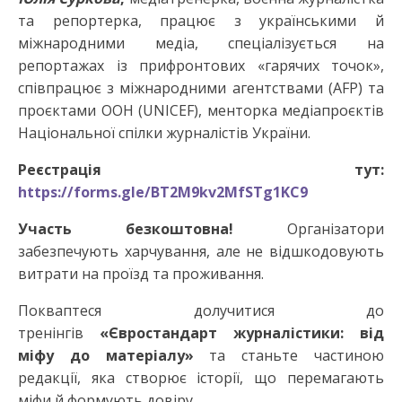
та репортерка, працює з українськими й
міжнародними медіа, спеціалізується на
репортажах із прифронтових «гарячих точок»,
співпрацює з міжнародними агентствами (AFP) та
проєктами ООН (UNICEF), менторка медіапроєктів
Національної спілки журналістів України.
Реєстрація тут:
https://forms.gle/BT2M9kv2MfSTg1KC9
Участь безкоштовна!
Організатори
забезпечують харчування, але не відшкодовують
витрати на проїзд та проживання.
Покваптеся долучитися до
тренінгів
«Євростандарт журналістики: від
міфу до матеріалу»
та станьте частиною
редакції, яка створює історії, що перемагають
міфи й формують довіру.