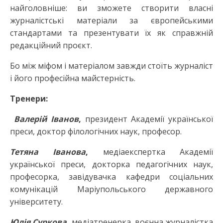
найголовніше: ви зможете створити власні
журналістські матеріали за європейськими
стандартами та презентувати їх як справжній
редакційний проєкт.
Бо між міфом і матеріалом завжди стоїть журналіст
і його професійна майстерність.
Тренери:
Валерій Іванов
,
президент Академії української
преси, доктор філологічних наук, професор.
Тетяна Іванова
,
медіаекспертка Академії
української преси, докторка педагогічних наук,
професорка, завідувачка кафедри соціальних
комунікацій Маріупольського державного
університету.
Юлія Суркова
,
медіатренерка, воєнна журналістка