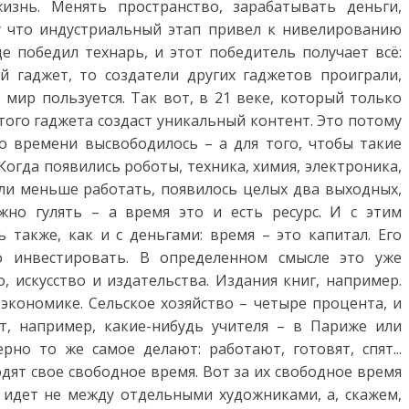
знь. Менять пространство, зарабатывать деньги,
у что индустриальный этап привел к нивелированию
е победил технарь, и этот победитель получает всё:
й гаджет, то создатели других гаджетов проиграли,
 мир пользуется. Так вот, в 21 веке, который только
этого гаджета создаст уникальный контент. Это потому
о времени высвободилось – а для того, чтобы такие
Когда появились роботы, техника, химия, электроника,
ли меньше работать, появилось целых два выходных,
жно гулять – а время это и есть ресурс. И с этим
также, как и с деньгами: время – это капитал. Его
 инвестировать. В определенном смысле это уже
о, искусство и издательства. Издания книг, например.
экономике. Сельское хозяйство – четыре процента, и
т, например, какие-нибудь учителя – в Париже или
но то же самое делают: работают, готовят, спят...
дят свое свободное время. Вот за их свободное время
 идет не между отдельными художниками, а, скажем,