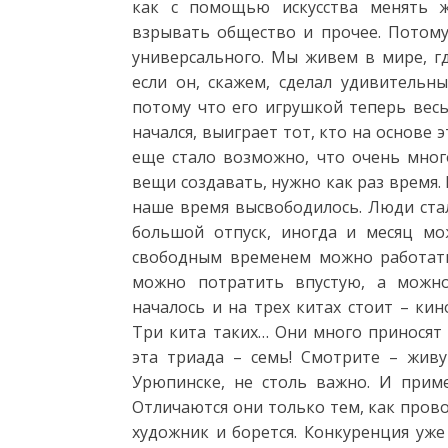
как с помощью искусства менять жи
взрывать общество и прочее. Потом
универсального. Мы живем в мире, гд
если он, скажем, сделал удивительны
потому что его игрушкой теперь весь
начался, выиграет тот, кто на основе 
еще стало возможно, что очень мног
вещи создавать, нужно как раз время. 
наше время высвободилось. Люди ста
большой отпуск, иногда и месяц мо
свободным временем можно работать 
можно потратить впустую, а можно
началось и на трех китах стоит – кин
Три кита таких… Они много приносят 
эта триада – семь! Смотрите – живу
Урюпинске, не столь важно. И пример
Отличаются они только тем, как прово
художник и борется. Конкуренция уже