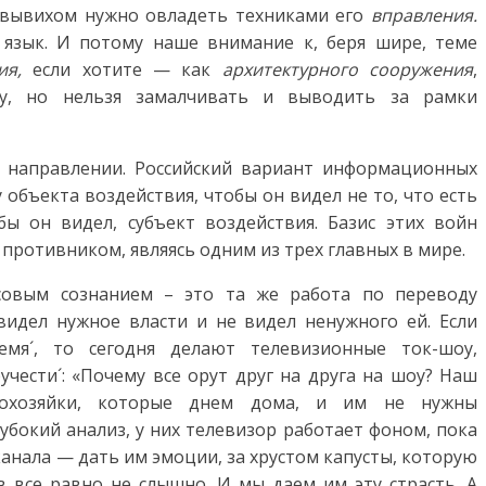
м вывихом нужно овладеть техниками его
вправления.
 язык. И потому наше внимание к, беря шире, теме
ния,
если хотите — как
архитектурного сооружения
,
у, но нельзя замалчивать и выводить за рамки
 направлении. Российский вариант информационных
 объекта воздействия, чтобы он видел не то, что есть
бы он видел, субъект воздействия. Базис этих войн
ротивником, являясь одним из трех главных в мире.
совым сознанием – это та же работа по переводу
видел нужное власти и не видел ненужного ей. Если
мя´, то сегодня делают телевизионные ток-шоу,
учести´: «Почему все орут друг на друга на шоу? Наш
охозяйки, которые днем дома, и им не нужны
убокий анализ, у них телевизор работает фоном, пока
 канала — дать им эмоции, за хрустом капусты, которую
в все равно не слышно. И мы даем им эту страсть. А