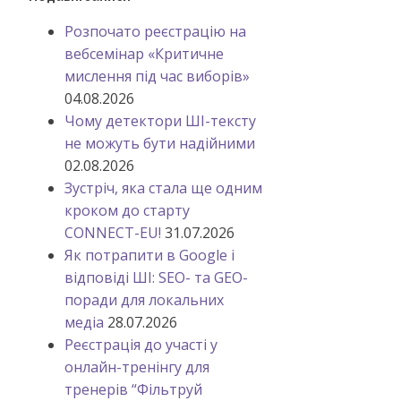
Розпочато реєстрацію на
вебсемінар «Критичне
мислення під час виборів»
04.08.2026
Чому детектори ШІ-тексту
не можуть бути надійними
02.08.2026
Зустріч, яка стала ще одним
кроком до старту
CONNECT-EU!
31.07.2026
Як потрапити в Google і
відповіді ШІ: SEO- та GEO-
поради для локальних
медіа
28.07.2026
Реєстрація до участі у
онлайн-тренінгу для
тренерів “Фільтруй