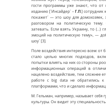
гости программы уже знают, что от н
изданию [´Инсайдер´ –
Г.П
.] сотрудник
покажет´ — это шоу для домохозяек, 
разговором на политическую тему. 
затевать. Если взять Украину, то (…) 
эмоций на политическую тему», — доб
шоу´ [3].
Поле воздействия интересно всем: от 
стало целью многих подходов, вклю
попытки влиять на них со стороны рос
информационных операций в отличи
нацелено воздействие, тем сложнее ег
работе с big data не обратились к
платформами, что и сделало информац
М. Гельман, например, называет себя
культуры. Он видит эту специальность