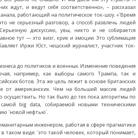
их ждут, и ведут себя соответственно», – рассказал
 канала, работающий на политическое ток-шоу. «´Время
это не серьезный разговор, а способ развлечь людей
Серьезную дискуссию, увы, никто и не собирается
главное тут — это визг, крик и эмоции. Это сублимация
авляет Иржи Юст, чешский журналист, участник ток-
бизнеса до политиков и военных. Изменение поведения
чая, например, как выборы самого Трампа, так и
сийских ботов. Эта же цель лежит в основе британских
е от американских. Чем на больший массив людей
о осуществить. Но так было до тех пока алгоритмы по
 самой big data, собираемой новыми техническими
ию ´новой нефтью´.
 гуманитарным инженером, работая в сфере прагматики
 в таком виде: ´это такой человек, который понимает,