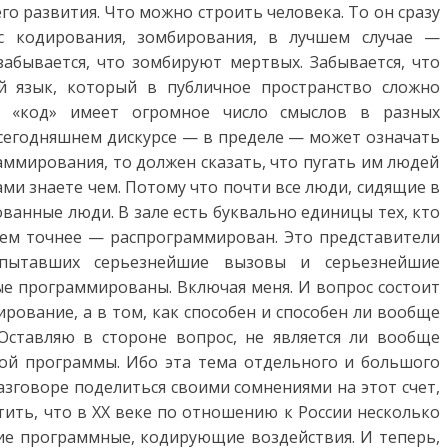
го развития. Что можно строить человека. То он сразу
с кодирования, зомбирования, в лучшем случае —
абывается, что зомбируют мертвых. Забывается, что
 язык, который в публичное пространство сложно
о «код» имеет огромное число смыслов в разных
 сегодняшнем дискурсе — в пределе — может означать
аммирования, то должен сказать, что пугать им людей
сами знаете чем. Потому что почти все люди, сидящие в
ванные люди. В зале есть буквально единицы тех, кто
ем точнее — распрограммирован. Это представители
спытавших серьезнейшие вызовы и серьезнейшие
ные программированы. Включая меня. И вопрос состоит
рование, а в том, как способен и способен ли вообще
Оставляю в стороне вопрос, не является ли вообще
ой программы. Ибо эта тема отдельного и большого
разговоре поделиться своими сомнениями на этот счет,
етить, что в ХХ веке по отношению к России несколько
е программные, кодирующие воздействия. И теперь,