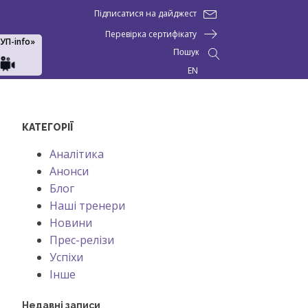
Підписатися на дайджест
Перевірка сертифікату
АУП-info»
Пошук
EN
КАТЕГОРІЇ
Аналітика
Анонси
Блог
Наші тренери
Новини
Прес-релізи
Успіхи
Інше
Недавні записи