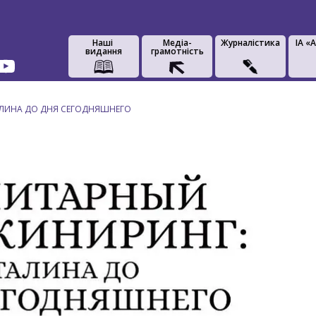
Наші
Медіа-
Журналістика
IA «
видання
грамотність
АЛИНА ДО ДНЯ СЕГОДНЯШНЕГО