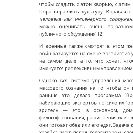
чтобы сладить с этой хворью, с эти
Пора вправлять культуру. Вправлять
человека как инженерного сооруже
можно оценивать очень по-разном
публичного обсуждения´ [2].
И военные также смотрят в этом же
войн базируется на смене восприятия у
на самом деле, а то, что хочет, что
именуется рефлексивным управлением п
Однако вся система управления мас
массового сознания на то, чтобы он 
раньше это делала программа ´Вре
набирающие экспертов по силе их ´ор
зритель — это, в основном, дом
философствования, разъяснения или гл
они готовят обед или его едят. Задача
хозяйка жует перед телевизором, сло