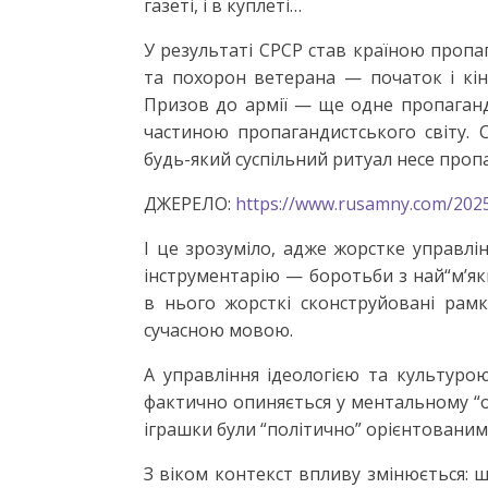
газеті, і в куплеті…
У результаті СРСР став країною проп
та похорон ветерана — початок і кі
Призов до армії — ще одне пропаганд
частиною пропагандистського світу. 
будь-який суспільний ритуал несе пропа
ДЖЕРЕЛО:
https://www.rusamny.com/2025
І це зрозуміло, адже жорстке управлі
інструментарію — боротьби з най“м’я
в нього жорсткі сконструйовані рамк
сучасною мовою.
А управління ідеологією та культурою
фактично опиняється у ментальному “от
іграшки були “політично” орієнтованим
З віком контекст впливу змінюється: 