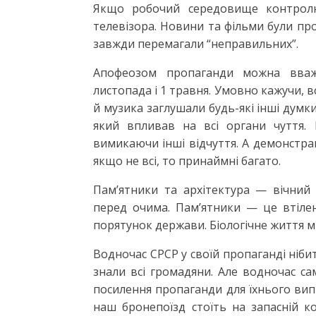
Якщо робочий середовище контролю
телевізора. Новини та фільми були про
завжди перемагали “неправильних”.
Апофеозом пропаганди можна вважа
листопада і 1 травня. Умовно кажучи, вс
й музика заглушали будь-які інші думк
який впливав на всі органи чуття. 
вимикаючи інші відчуття. А демонстрац
якщо не всі, то принаймні багато.
Пам’ятники та архітектура — вічний
перед очима. Пам’ятники — це втілен
порятунок держави. Біологічне життя м
Водночас СРСР у своїй пропаганді ніби
знали всі громадяни. Але водночас с
посилення пропаганди для їхнього випр
наш бронепоїзд стоїть на запасній ко