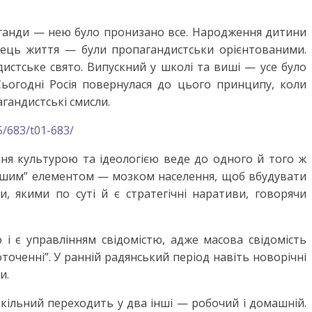
аганди — нею було пронизано все. Народження дитини
нець життя — були пропагандистськи орієнтованими.
истське свято. Випускний у школі та виші — усе було
Сьогодні Росія повернулася до цього принципу, коли
гандистські смисли.
/683/t01-683/
ння культурою та ідеологією веде до одного й того ж
кшим” елементом — мозком населення, щоб вбудувати
и, якими по суті й є стратегічні наративи, говорячи
 і є управлінням свідомістю, адже масова свідомість
оченні”. У ранній радянський період навіть новорічні
и.
шкільний переходить у два інші — робочий і домашній.