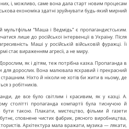
 них, і, можливо, саме вона дала старт новим процесам
йськова економіка здатні зруйнувати будь-який мирний
й мультфільм “Маша і Ведмідь” є пропагандистським.
атися лише до російської інтервенції в Україну. Після
гресивність Маші у російській військовій фуражці. Її
мі стає вираженням агресії, а не миру.
орослим, як і дітям, теж потрібна казка. Пропаганда в
ки для дорослих. Вона малювала яскравий і прекрасний
і страшним. Ніхто й ніколи не хотів би жити в ньому, де
ься з робітників.
нди, де все було світлим і красивим, як у казці. А.
ому столітті пропаганда компартії була тиснучою й
 бути такою. Плакати, мистецтво, фільми й газети
бутнє, сповнене чистих фабрик, рясного виробництва,
ктористів. Архітектура мала вражати, музика — лякати,