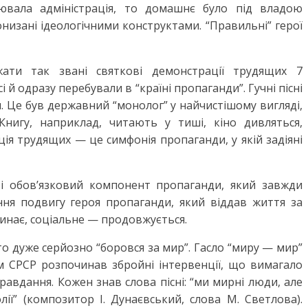
вала адміністрація, то домашнє було під владою
низані ідеологічними конструктами. “Правильні” герої
ти так звані святкові демонстрації трудящих 7
і й одразу перебували в “країні пропаганди”. Гучні пісні
и. Це був державний “монолог” у найчистішому вигляді,
Книгу, наприклад, читають у тиші, кіно дивляться,
ія трудящих — це симфонія пропаганди, у якій задіяні
 і обов’язковий компонент пропаганди, який завжди
ня подвигу героя пропаганди, який віддав життя за
инає, соціальне — продовжується.
то дуже серйозно “боровся за мир”. Гасло “миру — мир”
ам СРСР розпочинав збройні інтервенції, що вимагало
авдання. Кожен знав слова пісні: “ми мирні люди, але
лії” (композитор І. Дунаєвський, слова М. Светлова).