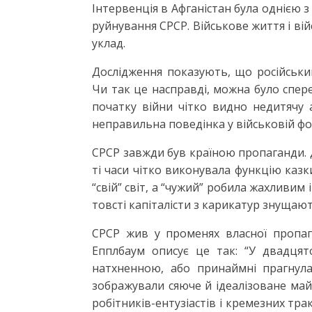
Інтервенція в Афганістан була однією з
руйнування СРСР. Військове життя і ві
уклад.
Дослідження показують, що російськи
Чи так це насправді, можна було спереч
початку війни чітко видно недитячу а
неправильна поведінка у військовій фор
СРСР завжди був країною пропаганди. Д
ті часи чітко виконувала функцію каз
“свій” світ, а “чужий” робила жахливим 
товсті капіталісти з карикатур знущают
СРСР жив у променях власної пропага
Епплбаум описує це так: “У двадцят
натхненною, або принаймні прагнула
зображували сяюче й ідеалізоване май
робітників-ентузіастів і кремезних тра