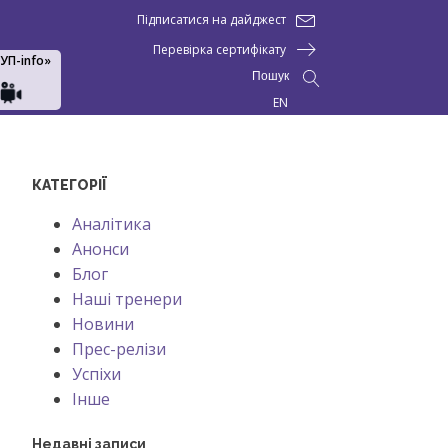
Підписатися на дайджест
Перевірка сертифікату
АУП-info»
Пошук
EN
КАТЕГОРІЇ
Аналітика
Анонси
Блог
Наші тренери
Новини
Прес-релізи
Успіхи
Інше
Недавні записи