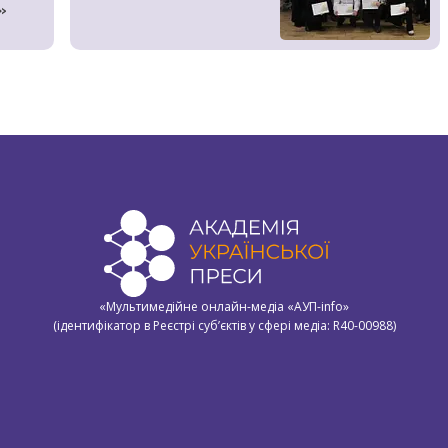
»
«Мультимедійне онлайн-медіа «АУП-info»
(ідентифікатор в Реєстрі суб’єктів у сфері медіа: R40-00988)