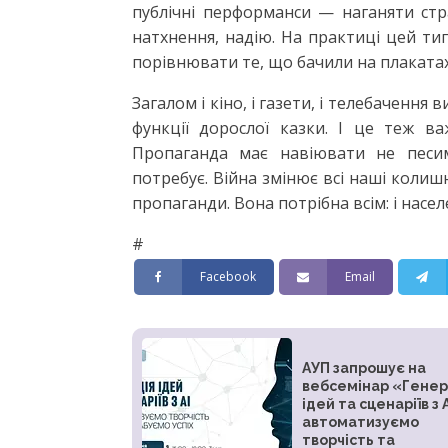
публічні перформанси — наганяти стр
натхнення, надію. На практиці цей т
порівнювати те, що бачили на плакатах 
Загалом і кіно, і газети, і телебачення
функції дорослої казки. І це теж в
Пропаганда має навіювати не песим
потребує. Війна змінює всі наші колишн
пропаганди. Вона потрібна всім: і насел
#
Facebook
Email
АУП запрошує на
вебсемінар «Генер
ідей та сценаріїв з A
автоматизуємо
творчість та