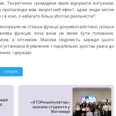
ах. Теоретично громадяни мали відчувати ентузіазм,
ип пропаганди мав зворотний ефект, адже люди могли
і в кіно, з набагато більш убогою реальністю”.
 виконували не стільки функції документалістики, скільки
ажлива функція, хоча вона не може бути головною.
ізм, а оптимізм. Масова свідомість завжди цього
і установки й уявлення. І паралельно зростає увага до
енню, і державі.
Telegram
ація
«STOPманіпулятор»
I:
сказали студенти у
Житомирі