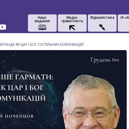
Наші
Медіа-
Журналістика
IA «
видання
грамотність
АГАНДА ЯК ЦАР І БОГ СУСПІЛЬНИХ КОМУНІКАЦІЙ