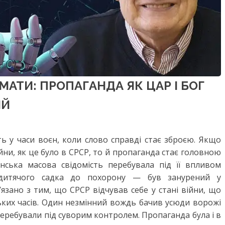
МАТИ: ПРОПАГАНДА ЯК ЦАР І БОГ
ІЙ
 у часи воєн, коли слово справді стає зброєю. Якщо
війни, як це було в СРСР, то й пропаганда стає головною
янська масова свідомість перебувала під її впливом
дитячого садка до похорону — був занурений у
язано з тим, що СРСР відчував себе у стані війни, що
ьких часів. Один незмінний вождь бачив усюди ворожі
ї перебували під суворим контролем. Пропаганда була і в