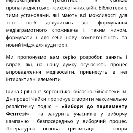
інформаційної грамотності в умовах
пропагандистсько-психологічних війн. Бібліотеки є
тими установами, які мають всі можливості для
того щоб долучитись до формування
медіаграмотного споживача і, таким чином,
формувати і для себе нову компетентність та
новий імідж для аудиторії.
Ми пропонуємо вам серію розробок занять і
вправ, які, на нашу думку осучаснять процес
впровадження медіаосвіти, привнесуть в неї
інтерактивні елементи.
Ірина Срібна із Херсонської обласної бібліотеки ім.
Дніпрової Чайки пропонує створити максимально
реалістичну подію –
«Вибори до парламенту
Фентезі»
та занурить учасників у виборчу
кампанію і безпосередньо у виборчий процес.
Літературна основа гри-імітації – твори