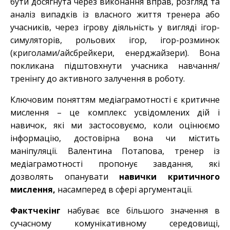
бути досягнута через виконання вправ, розгляд та
аналіз випадків із власного життя тренера або
учасників, через ігрову діяльність у вигляді ігор-
симуляторів, рольових ігор, ігор-розминок
(криголами/айсбрейкери, енерджайзери). Вона
покликана підштовхнути учасника навчання/
тренінгу до активного залучення в роботу.
Ключовим поняттям медіаграмотності є критичне
мислення – це комплекс усвідомлених дій і
навичок, які ми застосовуємо, коли оцінюємо
інформацію, достовірна вона чи містить
маніпуляції. Валентина Потапова, тренер із
медіаграмотності пропонує завдання, які
дозволять опанувати
навички критичного
мислення,
насамперед в сфері аргументації.
Фактчекінг
набуває все більшого значення в
сучасному комунікативному середовищі,