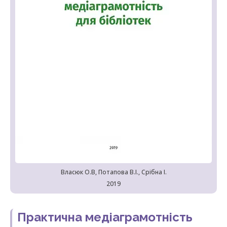
Власюк О.В, Потапова В.І., Срібна І.
2019
Практична медіаграмотність