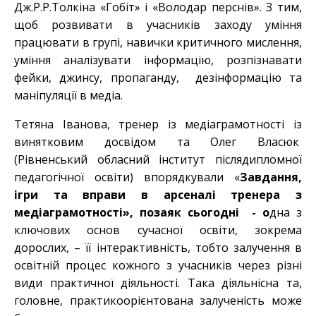
Дж.Р.Р.Толкіна «Гобіт» і «Володар перснів». З тим,
щоб розвивати в учасників заходу уміння
працювати в групі, навички критичного мислення,
уміння аналізувати інформацію, розпізнавати
фейки, джинсу, пропаганду, дезінформацію та
маніпуляції в медіа.
Тетяна Іванова, тренер із медіаграмотності із
винятковим досвідом та Олег Власюк
(Рівненський обласний інститут післядипломної
педагогічної освіти) впорядкували «
Завдання,
ігри та вправи в арсеналі тренера з
медіаграмотності», позаяк сьогодні - о
дна з
ключових основ сучасної освіти, зокрема
дорослих, – її інтерактивність, тобто залучення в
освітній процес кожного з учасників через різні
види практичної діяльності. Така діяльнісна та,
головне, практикоорієнтована залученість може