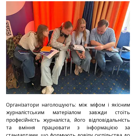
Організатори наголошують: між міфом і якісним
журналістським матеріалом завжди стоїть
професійність журналіста, його відповідальність
та вміння працювати з інформацією за
стандартами, що формують довіру суспільства до