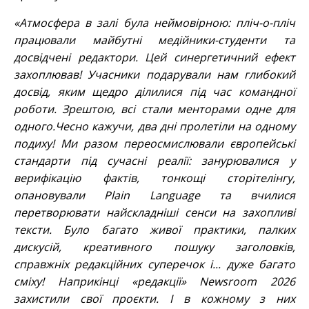
«Атмосфера в залі була неймовірною: пліч-о-пліч
працювали майбутні медійники-студенти та
досвідчені редактори. Цей синергетичний ефект
захоплював! Учасники подарували нам глибокий
досвід, яким щедро ділилися під час командної
роботи. Зрештою, всі стали менторами одне для
одного.Чесно кажучи, два дні пролетіли на одному
подиху! Ми разом переосмислювали європейські
стандарти під сучасні реалії: занурювалися у
верифікацію фактів, тонкощі сторітелінгу,
опановували Plain Language та вчилися
перетворювати найскладніші сенси на захопливі
тексти. Було багато живої практики, палких
дискусій, креативного пошуку заголовків,
справжніх редакційних суперечок і... дуже багато
сміху! Наприкінці «редакції» Newsroom 2026
захистили свої проєкти. І в кожному з них