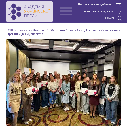
Підписатися на дайджест
Перевірка сертифікату
Пошук
АУП
>
Новини
>
«Newsroom 2026: останній дедлайн»: у Полтаві та Києві провели
тренінги для журналістів