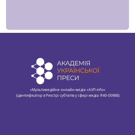
«Мультимедійне онлайн-медіа «АУП-info»
(ідентифікатор в Реєстрі суб’єктів у сфері медіа: R40-00988)