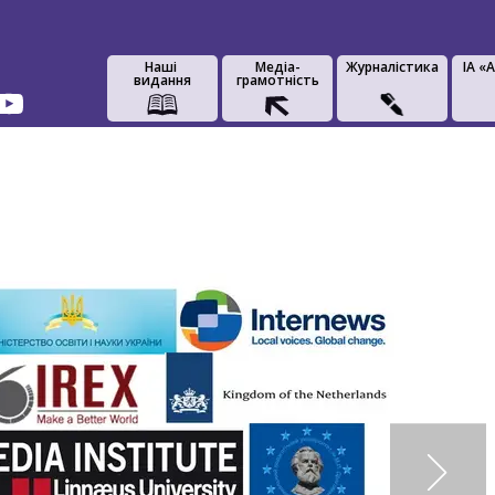
Наші
Медіа-
Журналістика
IA «
видання
грамотність