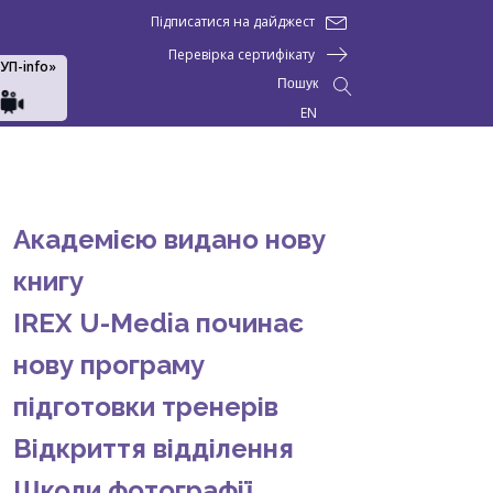
Підписатися на дайджест
Перевірка сертифікату
АУП-info»
Пошук
EN
Академією видано нову
книгу
IREX U-Media починає
нову програму
підготовки тренерів
Відкриття відділення
Школи фотографії