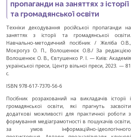
пропаганди на заняттях з історії
та громадянської освіти
Техніки декодування російської пропаганди на
заняттях з історії та громадянської освіти.
Навчально-методичний посібник / Желіба О.В.,
Мокрогуз О. П., Волошенюк О.В./ За редакцією
Волошенюк О. В., Євтушенко Р. І. — Київ: Академія
української преси, Центр вільної преси, 2023. — 81
c.
ISBN 978-617-7370-56-6
Посібник розрахований на викладачів історії і
громадянської освіти, які прагнуть засвоїти
додаткові можливості для практичної роботи з
формування медіаграмотності в пошукачів освіти,
за умов інформаційно-ідеологічного
протистояння. Автори проаналізували ключові