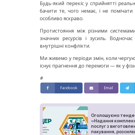
Будь-який перекіс у сприйнятті реал
бачити те, чого немає, і не помічати
особливо яскраво.
Протистояння між різними системами
значних ресурсів і зусиль. Водноча
внутрішні конфлікти.
Ми живемо у періоди змін, коли чергуют
існує прагнення до перемоги — як у фіз
#
Facebook
Email
Оголошуємо тенде
«Надання комплек
послуг з виготовле
пакування, розсилк