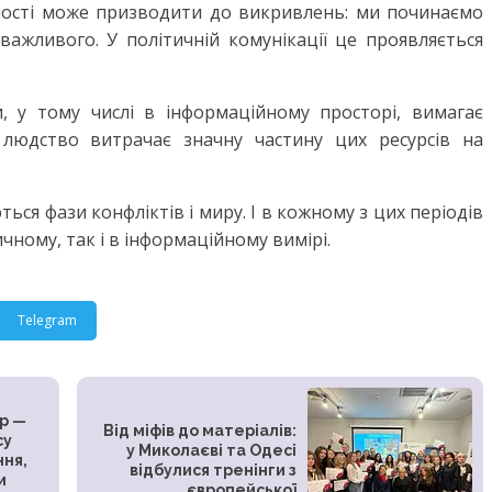
ьності може призводити до викривлень: ми починаємо
 важливого. У політичній комунікації це проявляється
, у тому числі в інформаційному просторі, вимагає
с людство витрачає значну частину цих ресурсів на
ься фази конфліктів і миру. І в кожному з цих періодів
ичному, так і в інформаційному вимірі.
Telegram
р —
Від міфів до матеріалів:
су
у Миколаєві та Одесі
ння,
відбулися тренінги з
и
європейської