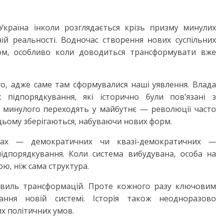
Україна інколи розглядається крізь призму минулих
ній реальності. Водночас створення нових суспільних
м, особливо коли доводиться трансформувати вже
, адже саме там сформувалися наші уявлення. Влада
 підпорядкування, які історично були пов’язані з
 минулого переходять у майбутнє — революції часто
и цьому зберігаються, набуваючи нових форм.
емах — демократичних чи квазі-демократичних —
 підпорядкування. Коли система вибудувана, особа на
ю, ніж сама структура.
 хвиль трансформацій. Проте кожного разу ключовим
ання новій системі. Історія також неодноразово
х політичних умов.