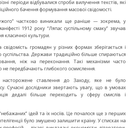
зні періоди відбувалися спроби вилучення текстів, які
ційного бачення формування масової свідомості.
чужого” частково виникали ще раніше — зокрема, у
маніфесті 1912 року “Ляпас суспільному смаку” звучав
я класичної культури.
 свідомість громадян у різних формах зберігається і
о суспільства. Держави традиційно більше спираються
вання, ніж на переконання. Такі механізми часто
о не передбачають глибокого осмислення.
 насторожене ставлення до Заходу, яке не було
у. Сучасні дослідники звертають увагу, що в умовах
енція дедалі більше переходить у сферу смислів і
ебажаних” ідей та їх носіїв. Це почалося ще з перших
нтелігенції було змушено залишити країну. У списках на
професій — лікарі, викладачі, економісти, літератори,