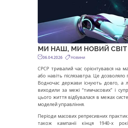
МИ НАШ, МИ НОВИЙ СВІ
06.04.2026
Новини
СРСР тривалий час орієнтувався на м
або навіть післязавтра. Це дозволяло
Водночас держави існують довго, а 
виходили за межі “тимчасових” і суп
цього життя відбувалася в межах систе
моделей управління.
Періоди масових репресивних практик н
також кампанії кінця 1940-х ро