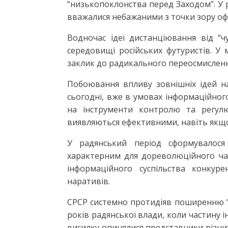
“низькопоклонства перед Заходом”. У рі
вважалися небажаними з точки зору офі
Водночас ідеї дистанціювання від “
середовищі російських футуристів. У 
заклик до радикального переосмисленн
Побоювання впливу зовнішніх ідей на
сьогодні, вже в умовах інформаційног
на інструменти контролю та регулю
виявляються ефективними, навіть якщ
У радянський період сформувалося
характерним для дореволюційного час
інформаційного суспільства конкур
наративів.
СРСР системно протидіяв поширенню “н
років радянської влади, коли частину і
висилку опинялися представники різних 