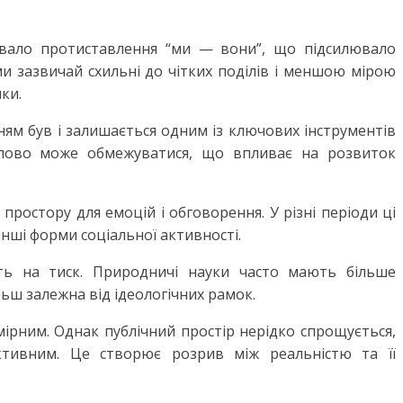
равало протиставлення “ми — вони”, що підсилювало
ми зазвичай схильні до чітких поділів і меншою мірою
ки.
ям був і залишається одним із ключових інструментів
 слово може обмежуватися, що впливає на розвиток
простору для емоцій і обговорення. У різні періоди ці
інші форми соціальної активності.
ють на тиск. Природничі науки часто мають більше
ільш залежна від ідеологічних рамок.
мірним. Однак публічний простір нерідко спрощується,
тивним. Це створює розрив між реальністю та її