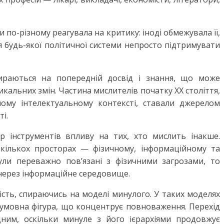
ди по-різному реагувала на критику: іноді обмежувала її,
я будь-якої політичної системи непросто підтримувати
пираються на попередній досвід і знання, що може
альних змін. Частина мислителів початку ХХ століття,
ному інтелектуальному контексті, ставали джерелом
і.
 інструментів впливу на тих, хто мислить інакше.
кількох просторах — фізичному, інформаційному та
ули переважно пов’язані з фізичними загрозами, то
 через інформаційне середовище.
ість, спираючись на моделі минулого. У таких моделях
 умовна фігура, що концентрує повноваження. Перехід
дним, оскільки минуле з його ієрархіями продовжує