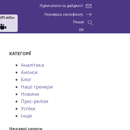
Підписатися на дайджест
Перевірка сертифікату
АУП-info»
Пошук
EN
КАТЕГОРІЇ
Аналітика
Анонси
Блог
Наші тренери
Новини
Прес-релізи
Успіхи
Інше
Недавні записи