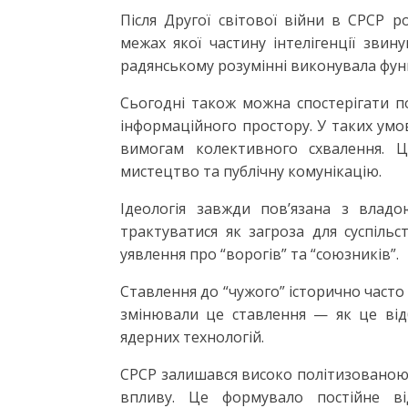
Після Другої світової війни в СРСР 
межах якої частину інтелігенції звину
радянському розумінні виконувала функц
Сьогодні також можна спостерігати п
інформаційного простору. У таких умо
вимогам колективного схвалення. 
мистецтво та публічну комунікацію.
Ідеологія завжди пов’язана з владо
трактуватися як загроза для суспільс
уявлення про “ворогів” та “союзників”.
Ставлення до “чужого” історично часто
змінювали це ставлення — як це відб
ядерних технологій.
СРСР залишався високо політизованою 
впливу. Це формувало постійне в