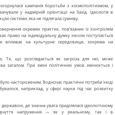
розгорнулася кампанія боротьби з космополітизмом, у
вачували у надмірній орієнтації на Захід. Ідеологія в
ію системи, яка не підлягала сумніву.
овернення окремих практик, пов’язаних із контролем
вах право на індивідуальну думку інколи поступається
Це впливає на культурне середовище, зокрема на
ю. Те, що розглядається як загроза для неї, може
тва загалом. При зміні політичних умов змінюється і
 було настороженим. Водночас практичні потреби іноді
увалося, наприклад, у сфері науки під час розвитку
державою, де значна увага приділялася ідеологічному
ідчуття напруження — як у реальному, так і в