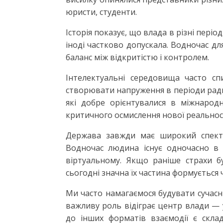
юристи, студенти.
Історія показує, що влада в різні періо
іноді частково допускала. Водночас дл
баланс між відкритістю і контролем.
Інтелектуальні середовища часто с
створювати напруження в періоди радик
які добре орієнтувалися в міжнарод
критичного осмислення нової реальност
Держава завжди має широкий спектр
Водночас людина існує одночасно в 
віртуальному. Якщо раніше страхи б
сьогодні значна їх частина формується
Ми часто намагаємося будувати сучасн
важливу роль відіграє центр влади —
до інших форматів взаємодії є скла