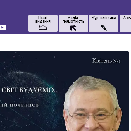
Наші
Медіа-
Журналістика
IA «
видання
грамотність
…