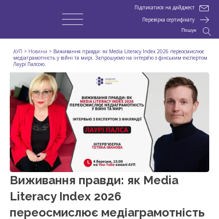
Підписатися на дайджест
Перевірка сертифікату
Пошук
АУП
>
Новини
>
Виживання правди: як Media Literacy Index 2026 переосмислює
медіаграмотність у війні та мирі. Запрошуємо на інтерв’ю з фінським експертом
Лаурі Палсою.
Виживання правди: як Media
Literacy Index 2026
переосмислює медіаграмотність