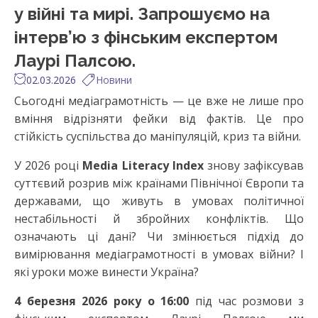
у війні та мирі. Запрошуємо на
інтерв’ю з фінським експертом
Лаурі Палсою.
02.03.2026
Новини
Сьогодні медіаграмотність — це вже не лише про
вміння відрізняти фейки від фактів. Це про
стійкість суспільства до маніпуляцій, криз та війни.
У 2026 році
Media Literacy Index
знову зафіксував
суттєвий розрив між країнами Північної Європи та
державами, що живуть в умовах політичної
нестабільності й збройних конфліктів. Що
означають ці дані? Чи змінюється підхід до
вимірювання медіаграмотності в умовах війни? І
які уроки може винести Україна?
4 березня 2026 року о 16:00
під час розмови з