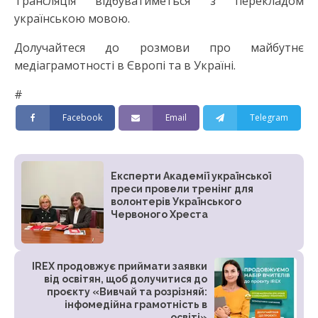
Трансляція відбуватиметься з перекладом
українською мовою.
Долучайтеся до розмови про майбутнє
медіаграмотності в Європі та в Україні.
#
Facebook
Email
Telegram
Експерти Академії української
преси провели тренінг для
волонтерів Українського
Червоного Хреста
IREX продовжує приймати заявки
від освітян, щоб долучитися до
проєкту «Вивчай та розрізняй:
інфомедійна грамотність в
освіті»